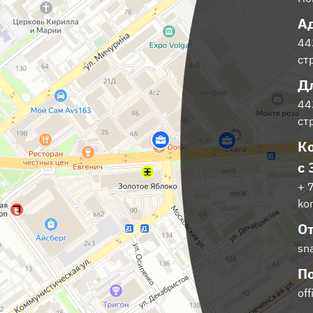
А
44
ст
Д
44
ст
Ко
с
+ 
ko
О
sn
По
off