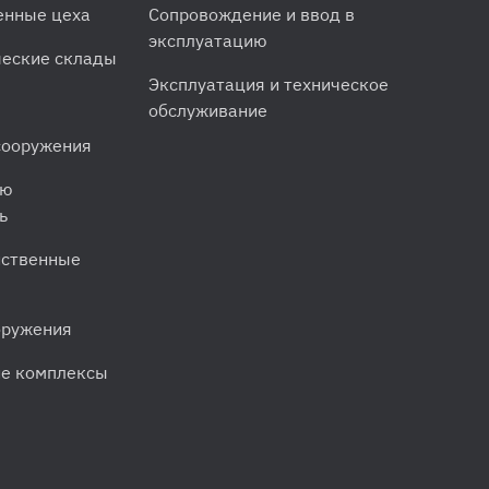
енные цеха
Сопровождение и ввод в
эксплуатацию
еские склады
Эксплуатация и техническое
обслуживание
сооружения
ую
ь
йственные
оружения
ие комплексы