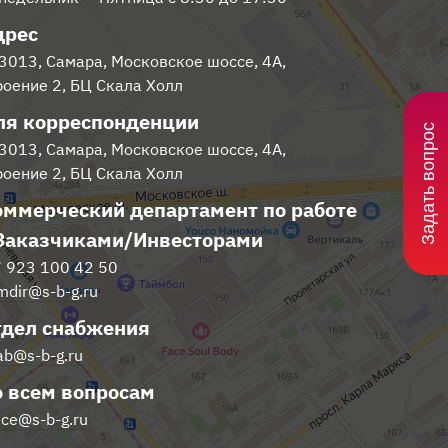
дрес
3013
,
Самара
,
Московское шоссе, 4А,
роение 2, БЦ Скала Холл
ля корреспонденции
Задать вопрос
3013
,
Самара
,
Московское шоссе, 4А,
роение 2, БЦ Скала Холл
ммерческий департамент по работе
 Заказчиками/Инвесторами
7 923 100 42 50
mdir@s-b-g.ru
тдел снабжения
ab@s-b-g.ru
 всем вопросам
ice@s-b-g.ru