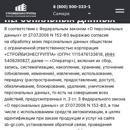
СОГЛАСИЕ НА ОБРАБОТКУ
Главная
/
8 (800) 500-333-1
Согласие
ПЕРСОНАЛЬНЫХ ДАННЫХ
Самара
на
обработку
В соответствии с Федеральным законом «О персональных
персональных
данных» от
27.07.2006
N
152-ФЗ
выражаю согласие
данных
на обработку моих персональных данных обществом
с ограниченной ответственностью корпорация
«СТРОЙБИЗНЕСГРУППА» (ОГРН: 1115476133618,
ИНН
:
5408290827, далее — «Оператор»), включая их сбор,
запись, систематизацию, накопление, хранение, уточнение
(обновление, изменение), извлечение, использование,
передачу (распространение, предоставление, доступ),
обезличивание, блокирование, удаление, уничтожение
персональных данных, то есть на совершение всех
действий, предусмотренных п. 3 ст. 3 Федерального закона
«О персональных данных» от
27.07.2006
N
152-ФЗ
, в том
числе с использованием средств автоматизации, в целях
идентификации при заказе продукции и услуг на сайте
sb-gr
.com, установления обратной связи, проведения